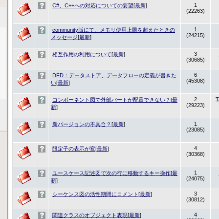
1
C#、C++への対応についての要望
[
最新
]
(22263)
1
community版にて、メモリ使用上限を超えたときの
(24215)
メッセージ
[
最新
]
3
相互作用の利用について
[
最新
]
(30685)
6
DFD：データストア、データフローの定義が書きた
(45308)
い
[
最新
]
2
T
コンポーネント図で外部パートが配置できない？
[
最
(29223)
新
]
1
新バージョンの不具合？
[
最新
]
(23085)
4
限定子の表示が変
[
最新
]
(30368)
1
ユースケース記述図で次の行に移動するキー操作
[
最
(24075)
新
]
3
シーケンス図の活性期間にコメント
[
最新
]
(30812)
4
関連クラスのオブジェクト表現
[
最新
]