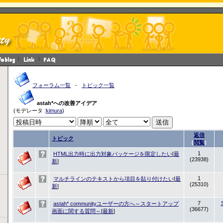
フォーラム一覧
-
トピック一覧
astah*への改善アイデア
(モデレータ :
kimura
)
返信
トピック
(
閲覧
)
1
HTML出力時に出力対象パッケージを限定したい
[
最
(23938)
新
]
1
マルチラインのテキストから項目を貼り付けたい
[
最
(25310)
新
]
7
astah* communityユーザーの方へ～スタートアップ
(36677)
画面に関する質問～
[
最新
]