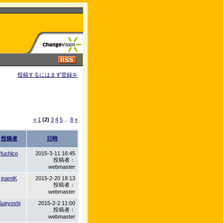
投稿するにはまず登録を
«
1
(2)
3
4
5
...
8
»
投稿者
日時
fuchico
2015-3-11 16:45
投稿者：
webmaster
inamiK
2015-2-20 18:13
投稿者：
webmaster
Sueyoshi
2015-2-2 11:00
投稿者：
webmaster