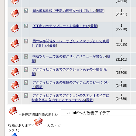
(32860)
1
図の簡易比較で更新の種類を分けて欲しい
[
最新
]
(23121)
1
RTF出力のテンプレートを編集したい
[
最新
]
(22778)
1
図の依存関係をトレーサビリティマップとして表現
(23815)
して欲しい
[
最新
]
3
構造ツリー上で図の右クリックメニューが出ない
[
最
(31101)
新
]
5
アクティビティ図でのアクション表示の不整合
[
最
(38709)
新
]
1
アクティビティ図の複数のアイテムのコピーについ
(24615)
て
[
最新
]
1
アクティビティ図でアクションのステレオタイプに
(24689)
特定文字を入力するとエラーになる
[
最新
]
= 最終訪問日以降の新しい
投稿があります (
= 人気トピ
ック！)