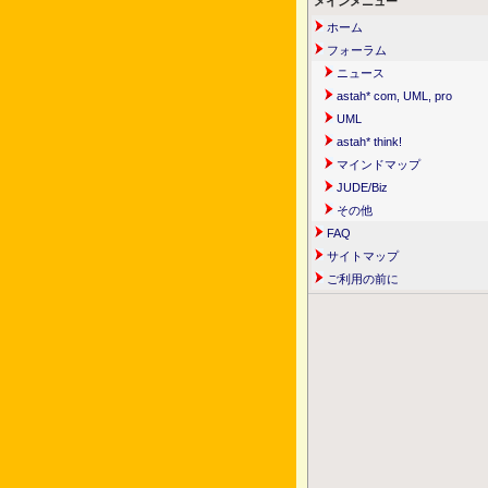
メインメニュー
ホーム
フォーラム
ニュース
astah* com, UML, pro
UML
astah* think!
マインドマップ
JUDE/Biz
その他
FAQ
サイトマップ
ご利用の前に