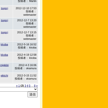
投稿者： Martin
tsepcj
2012-12-10 17:53
投稿者：
webmaster
tsepcj
2012-12-7 13:20
投稿者：
webmaster
tsepcj
2012-12-7 13:15
投稿者：
webmaster
kkoba
2012-5-16 16:52
投稿者： kkoba
kkoba
2012-4-19 12:58
投稿者： kkoba
migikiki
2012-4-3 16:06
投稿者： okamura
eikichi
2012-3-15 11:52
投稿者： okamura
«
1
(2)
3
4
5
...
8
»