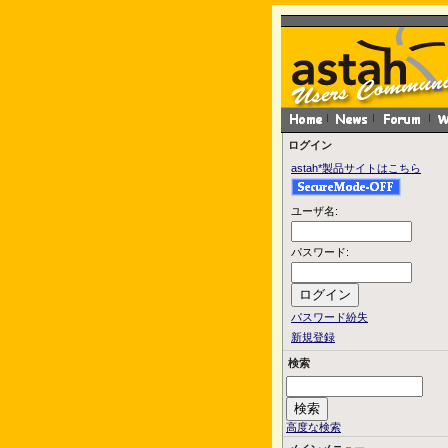
ログイン
astah*製品サイトはこちら
ユーザ名:
パスワード:
パスワード紛失
新規登録
検索
高度な検索