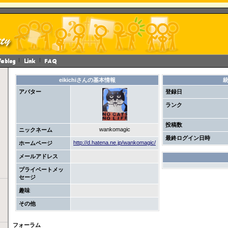
eikichiさんの基本情報
アバター
登録日
ランク
投稿数
wankomagic
ニックネーム
最終ログイン日時
http://d.hatena.ne.jp/wankomagic/
ホームページ
メールアドレス
プライベートメッ
セージ
趣味
その他
フォーラム