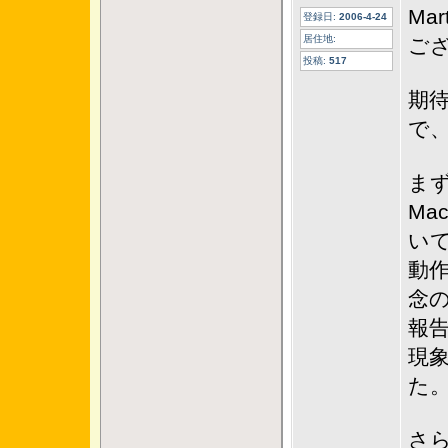
Ma
登録日:
2006-4-24
居住地:
ご
投稿:
517
期
で
ま
Ma
い
動
念
報
現
た
さ