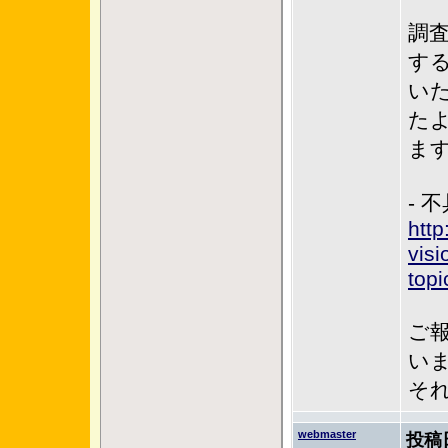
調
す
い
た
ま
- 
http
vis
top
ご
い
それ
webmaster
投稿