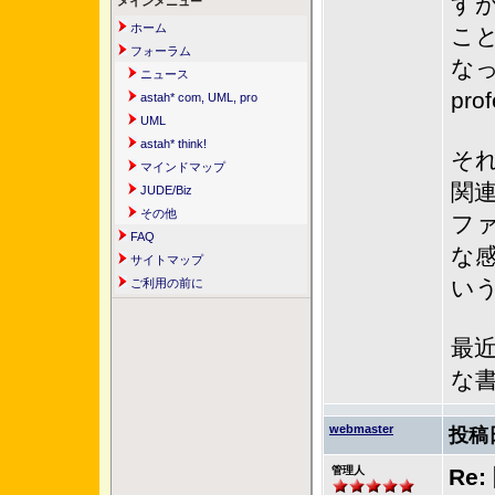
す
メインメニュー
ホーム
こ
フォーラム
な
ニュース
pr
astah* com, UML, pro
UML
astah* think!
それ
マインドマップ
関
JUDE/Biz
その他
フ
FAQ
な
サイトマップ
い
ご利用の前に
最
な
webmaster
投稿
管理人
Re