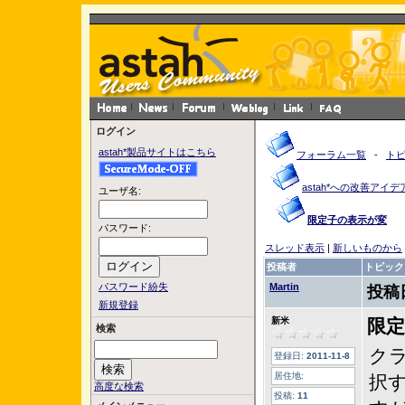
ログイン
astah*製品サイトはこちら
フォーラム一覧
-
ト
astah*への改善アイデ
ユーザ名:
限定子の表示が変
パスワード:
スレッド表示
|
新しいものから
投稿者
トピック
パスワード紛失
Martin
投稿
新規登録
新米
限
検索
ク
登録日:
2011-11-8
居住地:
択
高度な検索
投稿:
11