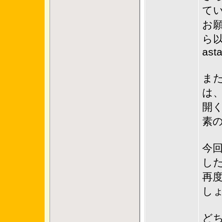
て
お
ら
asta
ま
は
開
素
今回
し
再
し
ど