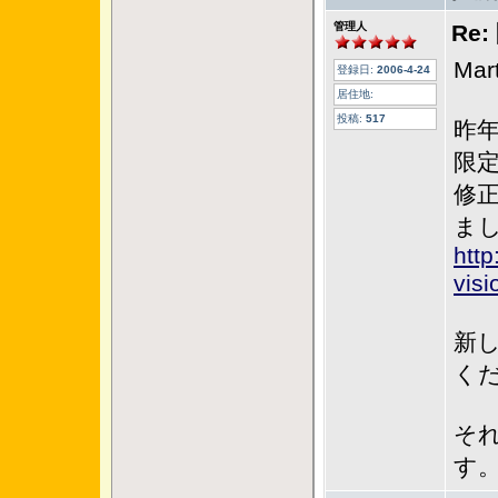
管理人
Re
Ma
登録日:
2006-4-24
居住地:
投稿:
517
昨
限
修正
ま
http
visi
新
く
それ
す