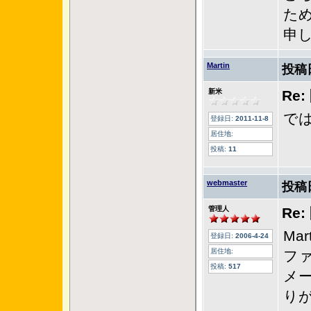
た
申
Martin
投稿
新米
Re
で
登録日:
2011-11-8
居住地:
投稿:
11
webmaster
投稿
管理人
Re
Ma
登録日:
2006-4-24
居住地:
フ
投稿:
517
メ
り