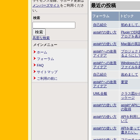
ライセンス登録、サポート更新は
最近の投稿
メンバーズサイト
をご利用くださ
い。
フォーラム
トピック
検索
自己紹介
初めまして
astah*の使い方
Plugin
アログを表
高度な検索
astah*の使い方
Mac版の英
メインメニュー
astah*への改善
プロジェク
ホーム
アイデア
るようにし
フォーラム
astah*への改善
Window
FAQ
アイデア
ファイルを
サイトマップ
自己紹介
改めまして
ご利用の前に
astah*への改善
要望
アイデア
UML全般
クラス図から
ッケージ
astah*の使い方
astah*
の取得
astah*の使い方
APIを利
いて
astah*の使い方
APIを使
書きたい。
astah*の使い方
フローチャ