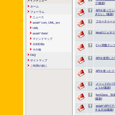
メインメニュー
て
[
最新
]
ホーム
APIを使って
フォーラム
きたい。
[
最新
]
ニュース
フローチャー
astah* com, UML, pro
UML
javaのジェ
astah* think!
マインドマップ
JUDE/Biz
C++ 関数テン
その他
FAQ
APIを使用し
サイトマップ
ご利用の前に
APIを使った
メソッドのパ
ょうか
[
最新
]
[pro]Jav
[
最新
]
astah* A
する方法
[
最新
]