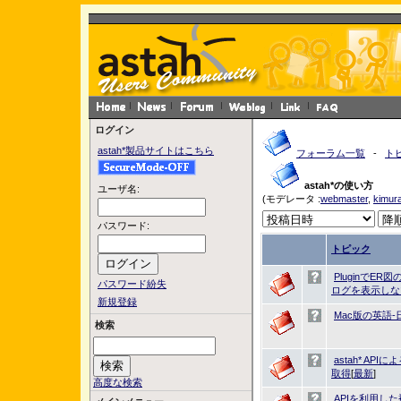
ログイン
astah*製品サイトはこちら
フォーラム一覧
-
ト
astah*の使い方
ユーザ名:
(モデレータ :
webmaster
,
kimur
パスワード:
トピック
PluginでE
パスワード紛失
ログを表示しな
新規登録
Mac版の英語
検索
astah* A
取得
[
最新
]
高度な検索
APIを利用し