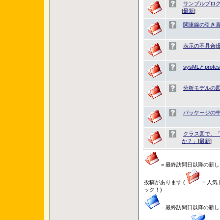
サンプルプロ
[
最新
]
関連線の引き
表示の不具合
[
sysMLとprof
分析モデルの
パッケージの
クラス図で、「
か？」
[
最新
]
= 最終訪問日以降の新し
投稿があります (
= 人気
ック！)
= 最終訪問日以降の新し