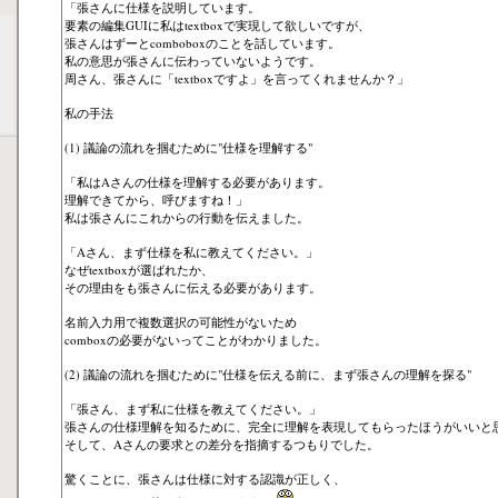
「張さんに仕様を説明しています。
要素の編集GUIに私はtextboxで実現して欲しいですが、
張さんはずーとcomboboxのことを話しています。
私の意思が張さんに伝わっていないようです。
周さん、張さんに「textboxですよ」を言ってくれませんか？」
私の手法
(1) 議論の流れを掴むために"仕様を理解する"
「私はAさんの仕様を理解する必要があります。
理解できてから、呼びますね！」
私は張さんにこれからの行動を伝えました。
「Aさん、まず仕様を私に教えてください。」
なぜtextboxが選ばれたか、
その理由をも張さんに伝える必要があります。
名前入力用で複数選択の可能性がないため
comboxの必要がないってことがわかりました。
(2) 議論の流れを掴むために"仕様を伝える前に、まず張さんの理解を探る"
「張さん、まず私に仕様を教えてください。」
張さんの仕様理解を知るために、完全に理解を表現してもらったほうがいいと
そして、Aさんの要求との差分を指摘するつもりでした。
驚くことに、張さんは仕様に対する認識が正しく、