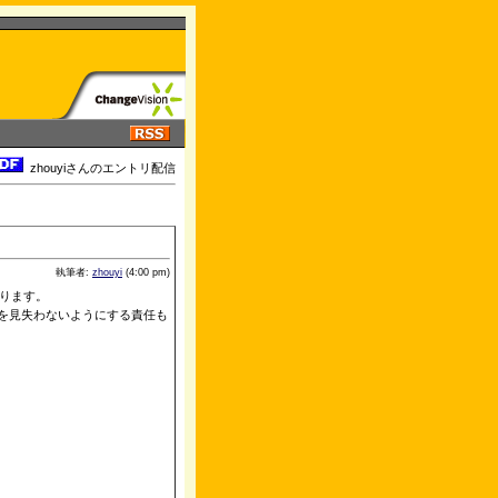
zhouyiさんのエントリ配信
執筆者:
zhouyi
(4:00 pm)
ります。
を見失わないようにする責任も