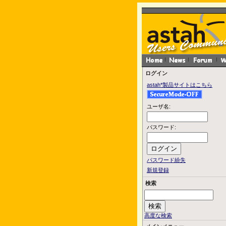
ログイン
astah*製品サイトはこちら
ユーザ名:
パスワード:
パスワード紛失
新規登録
検索
高度な検索