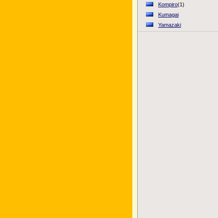
Kompiro
(1)
Kumagai
Yamazaki