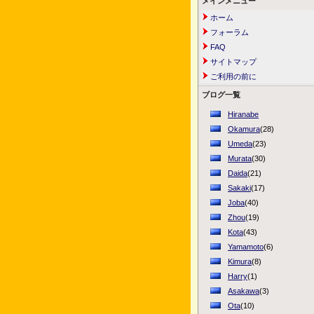
メインメニュー
ホーム
フォーラム
FAQ
サイトマップ
ご利用の前に
ブログ一覧
Hiranabe
Okamura
(28)
Umeda
(23)
Murata
(30)
Daida
(21)
Sakaki
(17)
Joba
(40)
Zhou
(19)
Kota
(43)
Yamamoto
(6)
Kimura
(8)
Harry
(1)
Asakawa
(3)
Ota
(10)