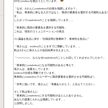
GUIにtextboxを使おうとしています。
「なぜ、Aさんにcomboboxの仕様を強調しますか？」
「私は、将来的に単なる入力ではなく、既存の要素名を選択する可能性もある
す。
したがってcomboboxのことを強調しています。」
「将来的に既存の要素名を選択する可能性」
これは、現在のコミュニケーションの焦点
(3) 議論を焦点に戻す - "仕様説明が無事終了、将来性を焦点に"
「張さんは、textboxのことをすでに理解しています。」
私はAさんに張さんとの会話結果を伝えました。
「へへへへへ、ならなぜcomboboxのことしか話してくれませんでしたか？」
「将来的にcomboboxになる可能性があると考えて、
張さんは、提案をしています。
textboxの仕様を理解できています。
将来的にcomboboxでユーザーに既存要素名を選択させる可能性は?」
「非常に低いです。張さんに「考慮ありがとう」と伝えてください」
そして私は張さんに
「将来的にcomboboxにする可能性がほとんどありません。
あなたの提案にAさんは感謝しています。」
と説明しました。