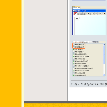
61 番～ 70 番を表示 (全 281 枚