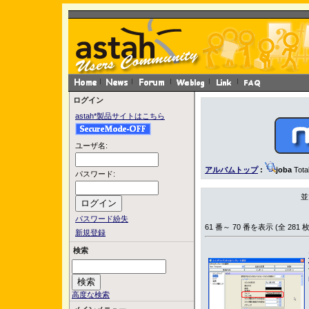
ログイン
astah*製品サイトはこちら
ユーザ名:
アルバムトップ
:
joba
Tota
パスワード:
並
パスワード紛失
61 番～ 70 番を表示 (全 281 枚
新規登録
検索
高度な検索