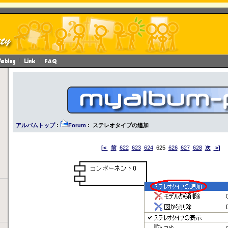
アルバムトップ
:
Forum
: ステレオタイプの追加
[<
前
622
623
624
625
626
627
628
次
>]