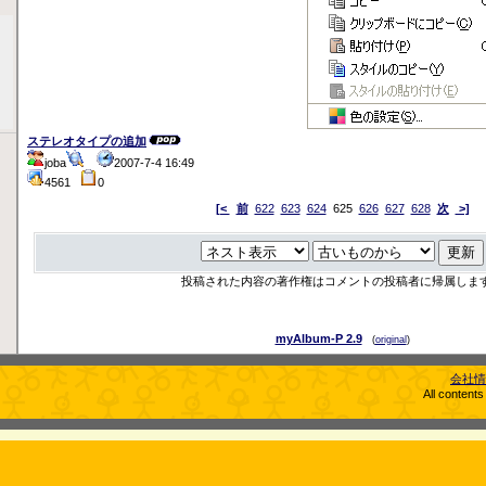
ステレオタイプの追加
joba
2007-7-4 16:49
4561
0
[<
前
622
623
624
625
626
627
628
次
>]
投稿された内容の著作権はコメントの投稿者に帰属しま
myAlbum-P 2.9
(
original
)
会社情
All content