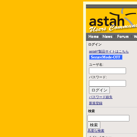
ログイン
astah*製品サイトはこちら
ユーザ名:
パスワード:
パスワード紛失
新規登録
検索
高度な検索