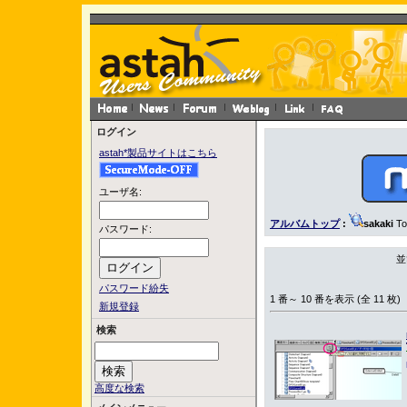
ログイン
astah*製品サイトはこちら
ユーザ名:
アルバムトップ
:
sakaki
Tot
パスワード:
並
パスワード紛失
1 番～ 10 番を表示 (全 11 枚)
新規登録
検索
高度な検索