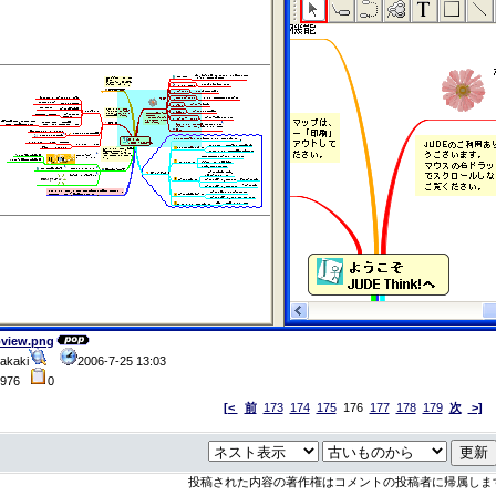
view.png
akaki
2006-7-25 13:03
4976
0
[<
前
173
174
175
176
177
178
179
次
>]
投稿された内容の著作権はコメントの投稿者に帰属しま