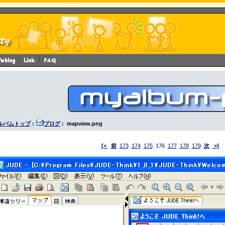
ルバムトップ
:
ブログ
: mapview.png
[<
前
173
174
175
176
177
178
179
次
>]