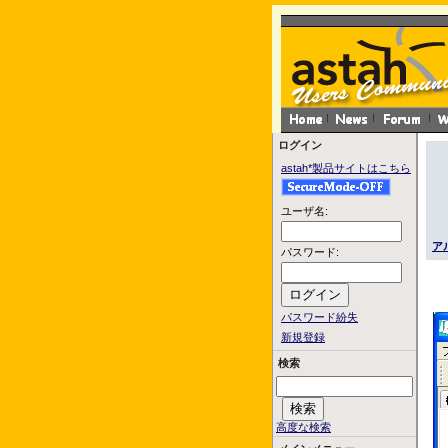
ログイン
astah*製品サイトはこちら
ユーザ名:
ア
パスワード:
パスワード紛失
新規登録
検索
高度な検索