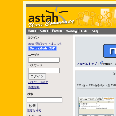
ログイン
astah*製品サイトはこちら
ユーザ名:
アルバムトップ
:
midori
To
パスワード:
並
パスワード紛失
121 番～ 130 番を表示 (全 228
新規登録
検索
高度な検索