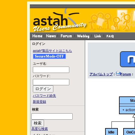
ログイン
astah*製品サイトはこちら
ユーザ名:
アルバムトップ
:
Forum
: 
パスワード:
パスワード紛失
新規登録
検索
高度な検索