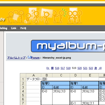
アルバムトップ
:
Forum
: Hierarchy_excel-jp.png
[<
前
516
517
518
519
520
521
522
次
>]