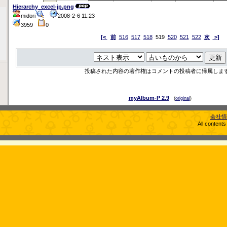
Hierarchy_excel-jp.png
midori
2008-2-6 11:23
3959
0
[<
前
516
517
518
519
520
521
522
次
>]
投稿された内容の著作権はコメントの投稿者に帰属しま
myAlbum-P 2.9
(
original
)
会社情
All content