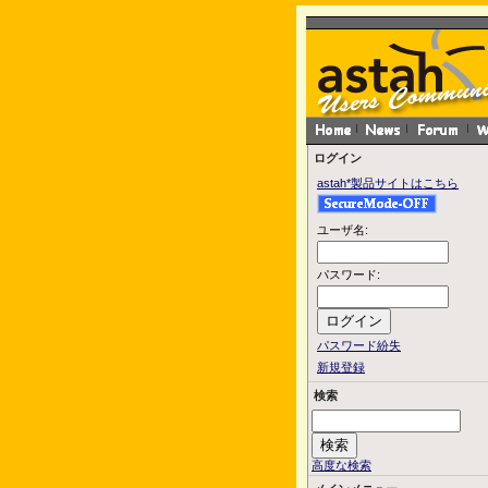
ログイン
astah*製品サイトはこちら
ユーザ名:
パスワード:
パスワード紛失
新規登録
検索
高度な検索