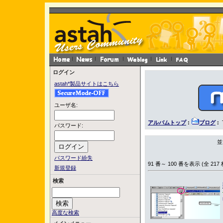
ログイン
astah*製品サイトはこちら
ユーザ名:
アルバムトップ
:
ブログ
:
パスワード:
並
パスワード紛失
91 番～ 100 番を表示 (全 217 
新規登録
検索
高度な検索