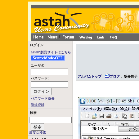
ログイン
astah*製品サイトはこちら
ユーザ名:
アルバムトップ
:
ブログ
: 型修飾子
パスワード:
パスワード紛失
新規登録
検索
高度な検索