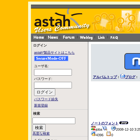
ログイン
astah*製品サイトはこちら
ユーザ名:
アルバムトップ
:
ブログ
:
パスワード:
パスワード紛失
新規登録
検索
ノートのフォント
joba
2008-12-10 3
高度な検索
4396
0