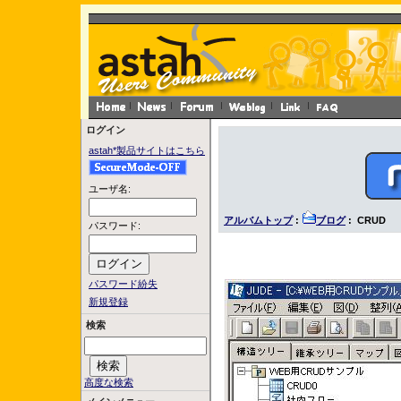
ログイン
astah*製品サイトはこちら
ユーザ名:
アルバムトップ
:
ブログ
: CRUD
パスワード:
パスワード紛失
新規登録
検索
高度な検索