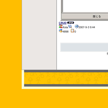
CRUD
Kota
2007-9-3 9:44
4898
0