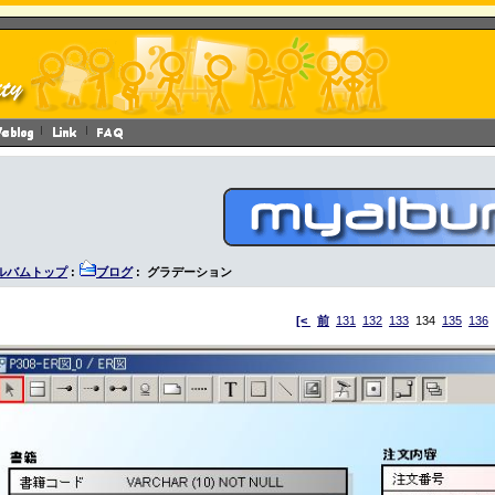
ルバムトップ
:
ブログ
: グラデーション
[<
前
131
132
133
134
135
136