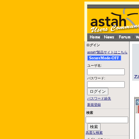
ログイン
astah*製品サイトはこちら
ユーザ名:
ア
パスワード:
パスワード紛失
新規登録
検索
高度な検索