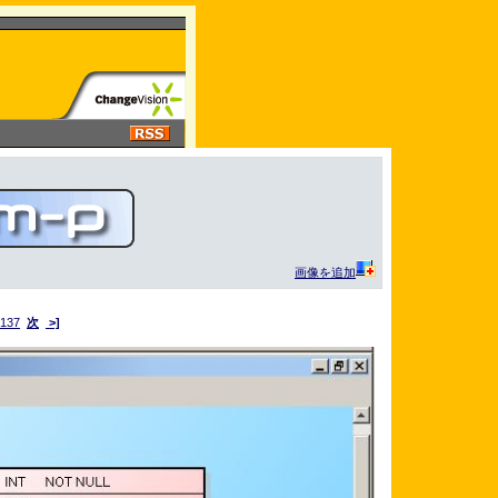
画像を追加
137
次
>]