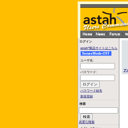
ログイン
astah*製品サイトはこちら
ユーザ名:
ア
パスワード:
パスワード紛失
新規登録
検索
高度な検索