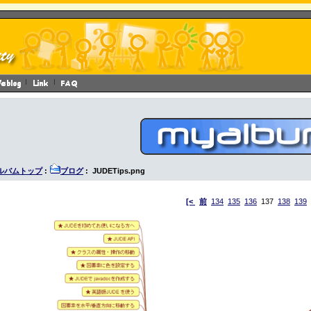
ルバムトップ
:
ブログ
: JUDETips.png
[<
前
134
135
136
137
138
139