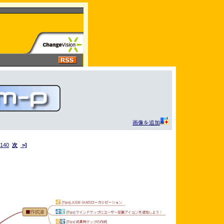
画像を追加
140
次
>]