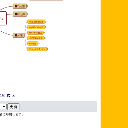
140
次
>]
者に帰属します。