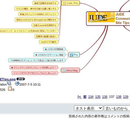
ETips.png
idori
2007-7-5 10:11
4526
0
[<
前
134
135
136
137
138
139
投稿された内容の著作権はコメントの投稿