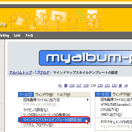
アルバムトップ
:
ブログ
: マインドマップスタイルテンプレートの設定
[<
前
116
117
118
119
120
121
122
次
>]