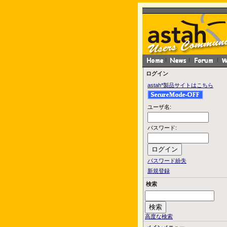
ログイン
astah*製品サイトはこちら
ユーザ名:
パスワード:
パスワード紛失
新規登録
検索
高度な検索