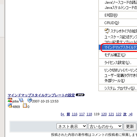
マインドマップスタイルテンプレートの設定
joba
2007-10-15 13:53
4869
0
[<
前
116
117
118
119
120
121
122
次
>]
投稿された内容の著作権はコメントの投稿者に帰属しま