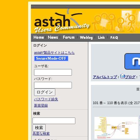
ログイン
astah*製品サイトはこちら
ユーザ名:
アルバムトップ
:
ブログ
:
パスワード:
並
パスワード紛失
101 番～ 110 番を表示 (全 217
新規登録
検索
高度な検索