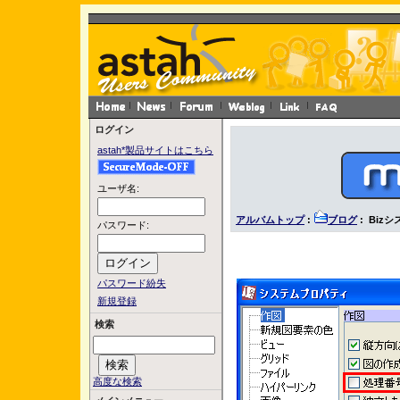
ログイン
astah*製品サイトはこちら
ユーザ名:
アルバムトップ
:
ブログ
: Biz
パスワード:
パスワード紛失
新規登録
検索
高度な検索