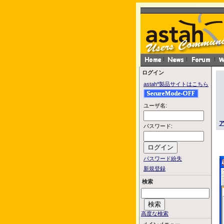
ログイン
astah*製品サイトはこちら
ユーザ名:
パスワード:
パスワード紛失
新規登録
検索
高度な検索