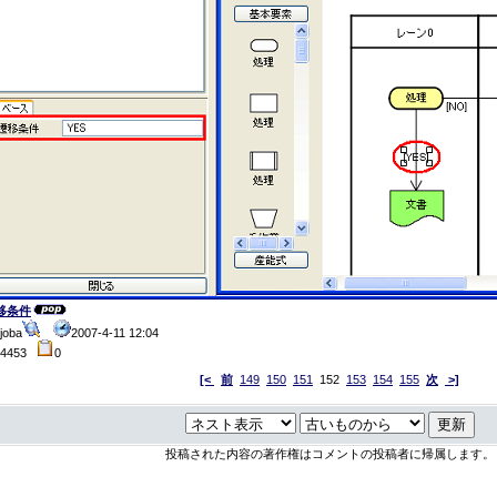
移条件
joba
2007-4-11 12:04
4453
0
[<
前
149
150
151
152
153
154
155
次
>]
投稿された内容の著作権はコメントの投稿者に帰属します。