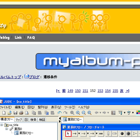
アルバムトップ
:
ブログ
: 遷移条件
[<
前
149
150
151
152
153
154
155
次
>]