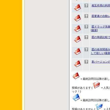
相互作用の利
図要素の自動
図ドラッグ失
[
最新
]
図の簡易比較
図の依存関係
して欲しい
[
最
新バージョン
= 最終訪問日以降の新し
投稿があります (
= 人気
ック！)
= 最終訪問日以降の新し
投稿はありません (
= 人