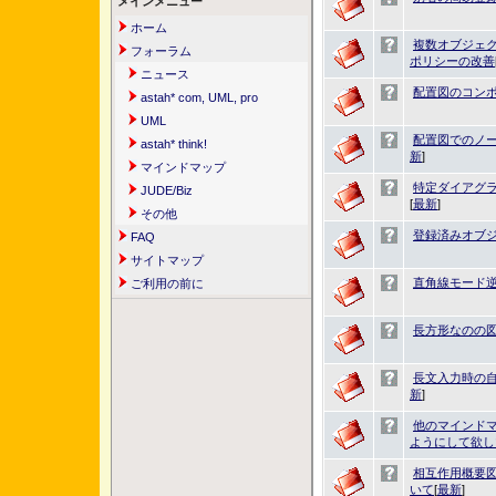
メインメニュー
ホーム
複数オブジェ
フォーラム
ポリシーの改善
ニュース
配置図のコン
astah* com, UML, pro
UML
配置図でのノ
astah* think!
新
]
マインドマップ
特定ダイアグラ
JUDE/Biz
[
最新
]
その他
登録済みオブ
FAQ
サイトマップ
直角線モード
ご利用の前に
長方形なのの
長文入力時の
新
]
他のマインド
ようにして欲し
相互作用概要図(Int
いて
[
最新
]