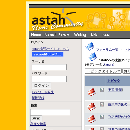
ログイン
astah*製品サイトはこちら
フォーラム一覧
-
ト
astah*への改善アイ
ユーザ名:
(モデレータ :
kimura
)
パスワード:
トピック
要望
[
最新
]
パスワード紛失
新規登録
編集中の図の
検索
別名機能の強
高度な検索
別名の簡易登