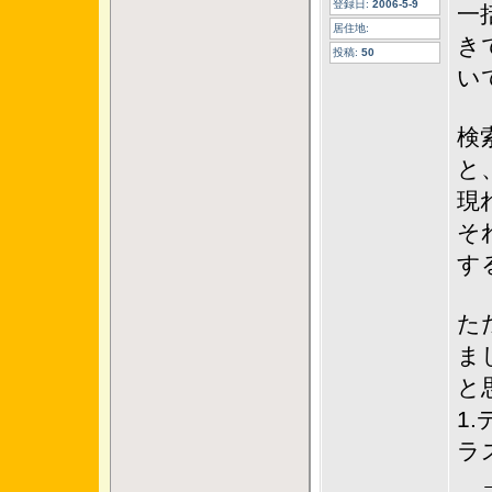
登録日:
2006-5-9
一
居住地:
き
投稿:
50
い
検
と
現
そ
す
た
ま
と
1
ラ
→