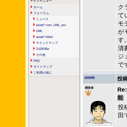
メインメニュー
ク
ホーム
フォーラム
て
ニュース
モ
astah* com, UML, pro
が
UML
astah* think!
す
マインドマップ
清
JUDE/Biz
その他
ジ
FAQ
で
サイトマップ
ご利用の前に
umeda
投稿
開発者
R
能
投
田