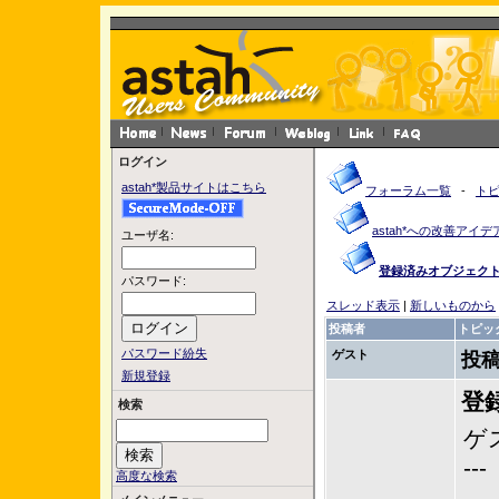
ログイン
astah*製品サイトはこちら
フォーラム一覧
-
ト
astah*への改善アイデ
ユーザ名:
登録済みオブジェク
パスワード:
スレッド表示
|
新しいものから
投稿者
トピッ
パスワード紛失
ゲスト
投稿
新規登録
登
検索
ゲ
---
高度な検索