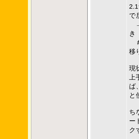
2
で
→
き
＃
移
現
上
ば
と
ち
ー
ク