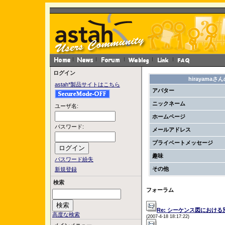
ログイン
hirayama
astah*製品サイトはこちら
アバター
ニックネーム
ユーザ名:
ホームページ
パスワード:
メールアドレス
プライベートメッセージ
趣味
パスワード紛失
その他
新規登録
検索
フォーラム
Re: シーケンス図におけ
高度な検索
(2007-4-18 18:17:22)