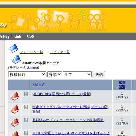
フォーラム一覧
-
トピック一覧
astah*への改善アイデア
(モデレータ :
kimura
)
返信
トピック
(
閲覧
)
1
[JUDE/Think]図形の位置について
[
最新
]
(19377)
1
特定ダイアグラムのエクスポート機能(マージの逆)
(22277)
[
最新
]
1
登録済みオブジェクトのクリーニング機能
[
最新
]
(22788)
0
JUDEで対応して欲しいUML2.0の仕様を上げるトピ