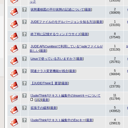
(19105)
ック
2
状態遷移図の平行状態の記述について
[
最新
]
(30809)
1
JUDEファイルのモデルバージョンを知る方法
[
最新
]
(23155)
8
終了時に記憶するウィンドウサイズ
[
最新
]
(37540)
1
s
JUDE APIのunittestで利用している*.judeファイルが
(23130)
欲しい
[
最新
]
2
Linuxで使っている方いますか？
[
最新
]
(25781)
5
関連クラス変更機能が残念
[
最新
]
(36694)
2
【JUDE/Think!】要望
[
最新
]
(23735)
11
[Jude/Think!]テキスト編集中のInsertキーについて
(51784)
[
1
][
2
][
最新
]
5
拡張子の緩和
[
最新
]
(43952)
4
[Jude/Think!]テキスト編集中のEscキー
[
最新
]
(29813)