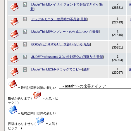
2
[Jude/Think!]メイリオ フォントで起動できずっ
[
最
(28681)
新
]
1
デュアルモニター使用時の不具合
[
最新
]
(22419)
1
[Jude/Think!]テンプレートの作成について
[
最新
]
(21316)
7
検索がわかりずらい。改善いろいろ
[
最新
]
(35251)
2
JUDE/Professional 3.0の性能悪化の回避方法
[
最新
]
(24694)
1
[Jude/Think!]Ctrl+ドラッグでコピー
[
最新
]
(23087)
= 最終訪問日以降の新しい
投稿があります (
= 人気トピ
ック！)
= 最終訪問日以降の新しい
投稿はありません (
= 人気ト
ピック！)