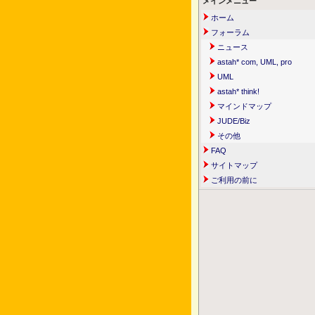
メインメニュー
ホーム
フォーラム
ニュース
astah* com, UML, pro
UML
astah* think!
マインドマップ
JUDE/Biz
その他
FAQ
サイトマップ
ご利用の前に