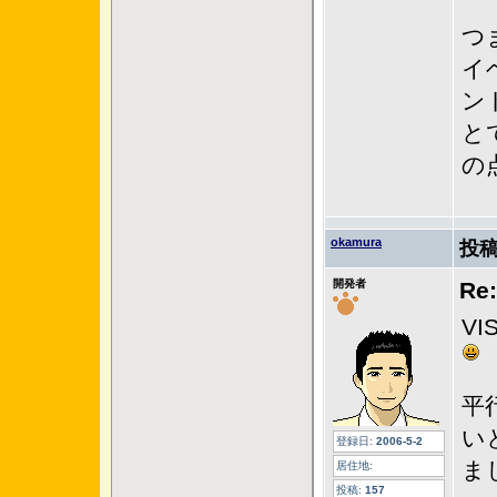
つ
イ
ン
と
の
okamura
投稿
開発者
R
V
平
い
登録日:
2006-5-2
ま
居住地:
投稿:
157