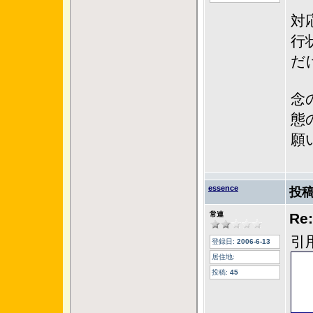
対
行
だ
念
態
願
essence
投稿
常連
R
引
登録日:
2006-6-13
居住地:
投稿:
45