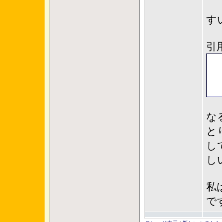
す
引
な
と
し
し
私
で