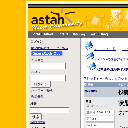
ログイン
astah*製品サイトはこちら
フォーラム一覧
-
ト
astah*への改善アイデ
ユーザ名:
状態遷移図の平行状
パスワード:
スレッド表示
|
新しいものから
投稿者
トピッ
パスワード紛失
essence
投稿
新規登録
常連
状
検索
お
登録日:
2006-6-13
居住地:
高度な検索
投稿:
45