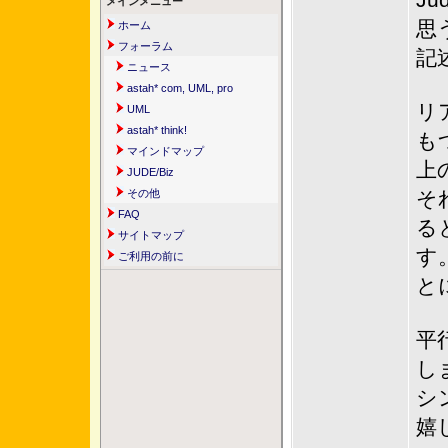
J
メインメニュー
思
ホーム
フォーラム
記
ニュース
astah* com, UML, pro
リ
UML
astah* think!
も
マインドマップ
上
JUDE/Biz
その他
そ
FAQ
る
サイトマップ
す
ご利用の前に
と
平
し
シ
嬉