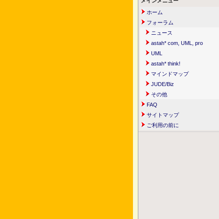
メインメニュー
ホーム
フォーラム
ニュース
astah* com, UML, pro
UML
astah* think!
マインドマップ
JUDE/Biz
その他
FAQ
サイトマップ
ご利用の前に