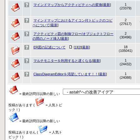
1
マインドマップからアクティビティへの変換
[
最新
]
(23379)
2
マインドマップにおけるアイコン付トピックのコピ
(27617)
ペについて
[
最新
]
2
アクティビティ図の制御フロー/オブジェクトフロー
(30496)
の間のノード挿入
[
最新
]
18
ER図の記述について
[
1
][
2
][
最新
]
(105041)
1
マルチモニターを利用すると遅くなる
[
最新
]
(24432)
1
ClassDiagramEditorを渇望しています！！
[
最新
]
(24088)
= 最終訪問日以降の新しい
投稿があります (
= 人気トピ
ック！)
= 最終訪問日以降の新しい
投稿はありません (
= 人気ト
ピック！)