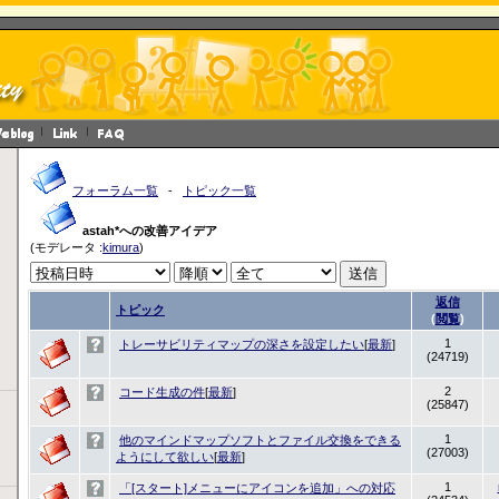
フォーラム一覧
-
トピック一覧
astah*への改善アイデア
(モデレータ :
kimura
)
返信
トピック
(
閲覧
)
1
トレーサビリティマップの深さを設定したい
[
最新
]
(24719)
2
コード生成の件
[
最新
]
(25847)
1
他のマインドマップソフトとファイル交換をできる
(27003)
ようにして欲しい
[
最新
]
1
「[スタート]メニューにアイコンを追加」への対応