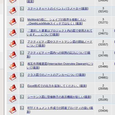
(24534)
[
最新
]
3
ステートチャートのイベントパラメーター
[
最新
]
(32141)
3
MsWordの様に、シェイプの順序を移動したい
(31271)
（DepthLockModeスイッチではなく）
[
最新
]
1
「選択した要素はプロジェクト内の図で使用されて
(24671)
います。」について
[
最新
]
2
アクティビティ図やステートマシン図の開始ノード
(31557)
について
[
最新
]
1
アクティビティー図内への状態の記入について
[
最
(24749)
新
]
1
相互作用概要図(Interraction Overview Diagram)につ
(25486)
いて
[
最新
]
1
クラス図でのノートのアンカーについて
[
最新
]
(24881)
2
Excel形式での出力を追加してください。
[
最新
]
(29358)
1
シーケンス図に型修飾子の表示機能が欲しい
[
最新
]
(25195)
1
RTFドキュメント作成での関連プロパティの扱い
[
最
(23434)
新
]