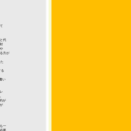
て
Xと代
対
順や
ける方が
した
する
書い
レ
。
約が
が
ても一
必要