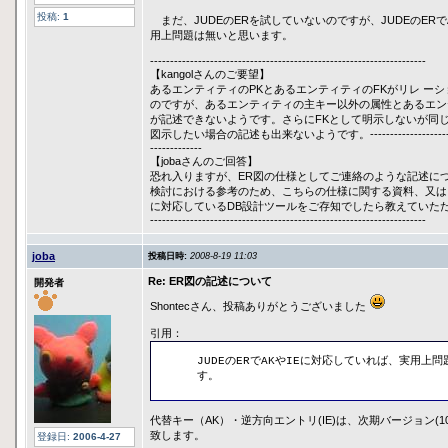
投稿:
1
まだ、JUDEのERを試していないのですが、JUDEのERで
用上問題は無いと思います。
---------------------------------------------------------------------
【kangolさんのご要望】
あるエンティティのPKとあるエンティティのFKがリレ ー
のですが、あるエンティティの主キー以外の属性とあるエン
が記述できないようです。さらにFKとして明示しないが同
図示したい場合の記述も出来ないようです。-------------------------------
-------------
【jobaさんのご回答】
恐れ入りますが、ER図の仕様としてご連絡のような記述に
検討における参考のため、こちらの仕様に関する資料、又は
に対応しているDB設計ツールをご存知でしたら教えていた
---------------------------------------------------------------------
joba
投稿日時:
2008-8-19 11:03
Re: ER図の記述について
開発者
Shontecさん、投稿ありがとうございました
引用：
JUDEのERでAKやIEに対応していれば、実用上
す。
代替キー（AK）・逆方向エントリ(IE)は、次期バージョン(
致します。
登録日:
2006-4-27