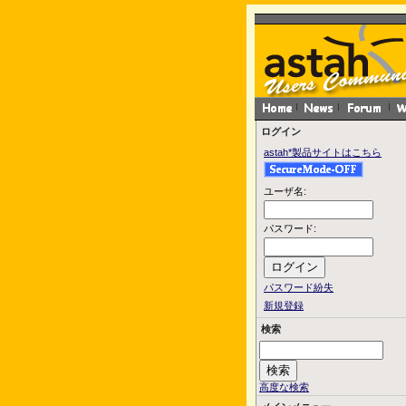
ログイン
astah*製品サイトはこちら
ユーザ名:
パスワード:
パスワード紛失
新規登録
検索
高度な検索