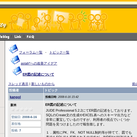
フォーラム一覧
-
トピック一覧
astah*への改善アイデア
ER図の記述について
スレッド表示
|
新しいものから
前
投稿者
トピック
kangol
投稿日時:
2008-6-16 15:42
ER図の記述について
新米
JUDE Professional 5.2.2にてER図の記述をしております。
SQLのCreate文の生成やEXCEL表へのスキーマ出力など
登録日:
2008-6-16
非常に重宝しているのですが、利用者の視点でいくつか
居住地:
問題を見つけましたので報告致します。
投稿:
7
１．属性にPK、FK、NOT NULL制約等が持てて、図でも