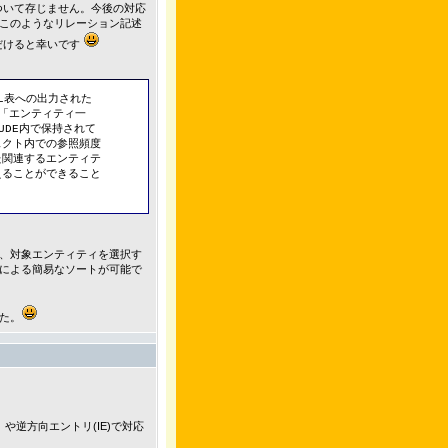
ついて存じません。今後の対応
このようなリレーション記述
だけると幸いです
L表への出力された
「エンティティ一
UDE内で保持されて
ェクト内での参照頻度
た関連するエンティテ
えることができること
、対象エンティティを選択す
による簡易なソートが可能で
た。
や逆方向エントリ(IE)で対応