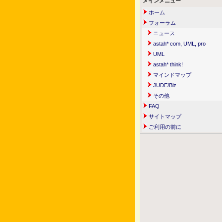
メインメニュー
ホーム
フォーラム
ニュース
astah* com, UML, pro
UML
astah* think!
マインドマップ
JUDE/Biz
その他
FAQ
サイトマップ
ご利用の前に