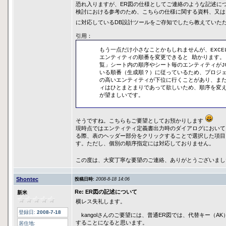
恐れ入りますが、ER図の仕様としてご連絡のような記述に
検討における参考のため、こちらの仕様に関する資料、又は
に対応しているDB設計ツールをご存知でしたら教えていた
引用：
もう一点だけ小さなことかもしれませんが、EXCE
エンティティの順番を変更できると 助かります。
覧」シート内の順序やシート毎のエンティティがJ
いる順番（生成順？）に従っているため、プロジ
の高いエンティティが下位に行くことがあり、ま
ィはひとまとまりであって欲しいため、順序を変
が望ましいです。
そうですね。こちらもご要望としてお預かりします
現時点ではエンティティ定義書出力時のダイアログにおいて
る際、表のヘッダー部分をクリックすることで選択した項目
す。ただし、個別の順序指定には対応しておりません。
この度は、大変丁寧な要望のご連絡、ありがとうございまし
Shontec
投稿日時:
2008-8-18 14:06
Re: ER図の記述について
新米
横レス失礼します。
登録日:
2008-7-18
kangolさんのご要望には、普通ER図では、代替キー（AK）
することになると思います。
居住地: