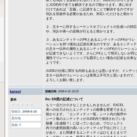
表でもSQLでも反映されるのですが、INDEXが付与できる
とJUDE内で全てを解決できるので助かります。表に出す
だけであれば「定義」に記述することで解決するのですが
SQLを別途作る必要があるため、対応いただけると助かり
ます。
２．主キーに対するシーケンスオブジェクトの生成への対応
や、SQLや表への反映が行えると助かります。
３．あるエンティティのPKとあるエンティティのFKがリレ
ーションを持つ場合は記述出来るのですが、あるエンティテ
の主キー以外の属性とあるエンティティのFKのリレーショ
が記述できないようです。さらにFKとして明示しないが同
属性でリレーションシップを図示したい場合の記述も出来な
ようです。
JUDEの仕様に関する内容もあるとは思いますが、インデッ
主キー以外のリレーションは実用上不可欠と思いますので、
よろしくお願い致します。
kangol
投稿日時:
2008-6-16 18:20
Re: ER図の記述について
新米
もう一点だけ小さなことかもしれませんが、EXCEL
表への出力されたエンティティの順番を変更できると
登録日:
2008-6-16
助かります。「エンティティ一覧」シート内の順序や
居住地:
シート毎のエンティティがJUDE内で保持されている
順番（生成順？）に従っているため、プロジェクト
投稿:
7
内での参照頻度の高いエンティティが下位に行くこと
があり、また関連するエンティティはひとまとまりで