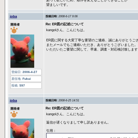
あって欲しいため、順序を変えることができることが
望ましいです。
joba
投稿日時:
2008-6-17 9:06
Re: ER図の記述について
開発者
kangolさん、こんにちは。
ER図に関する大変丁寧な要望のご連絡、誠にありがとうご
またメールでもご連絡いただき、ありがとうございました。
いただいたご要望に関して、早速、調査・対応検討致します
登録日:
2006-4-27
居住地:
Fukui
投稿:
597
joba
投稿日時:
2008-6-25 14:51
Re: ER図の記述について
開発者
kangolさん、こんにちは。
返信が遅くなりまして申し訳ありません。
引用：