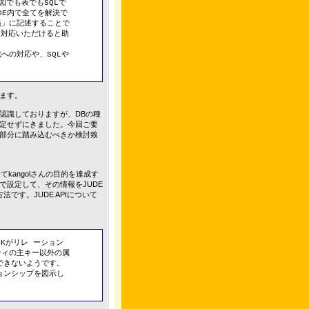
、図でも表でもSQLで
DE内で全てを解決で
義」に記述することで
、対応いただけると助
への対応や、SQLや
ます。
を認識しておりますが、DBの種
設定せずにきました。今回ご要
の部分に踏み込むべきか検討致
kangolさんの目的を達成す
設定して、その情報をJUDE
です。JUDE APIについて
Kがリレ ーション
ティの主キー以外の属
できないようです。
ョンシップを図示し