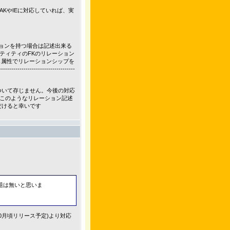
AKやIEに対応していれば、実
ションを持つ場合は記述出来る
ティティのFKのリレーション
じ属性でリレーションシップを
-------------------------
ついて存じません。今後の対応
このようなリレーション記述
だけると幸いです
問題は無いと思いま
10月頃リリース予定)より対応