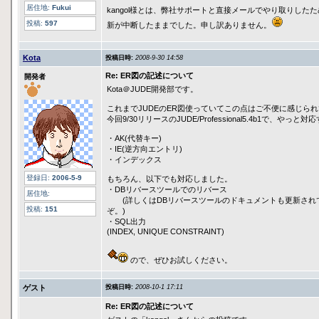
居住地:
Fukui
kangol様とは、弊社サポートと直接メールでやり取りした
投稿:
597
新が中断したままでした。申し訳ありません。
Kota
投稿日時:
2008-9-30 14:58
Re: ER図の記述について
開発者
Kota＠JUDE開発部です。
これまでJUDEのER図使っていてこの点はご不便に感じら
今回9/30リリースのJUDE/Professional5.4b1で、や
・AK(代替キー)
・IE(逆方向エントリ)
・インデックス
登録日:
2006-5-9
もちろん、以下でも対応しました。
・DBリバースツールでのリバース
居住地:
(詳しくはDBリバースツールのドキュメントも更新され
投稿:
151
ぞ。)
・SQL出力
(INDEX, UNIQUE CONSTRAINT)
ので、ぜひお試しください。
ゲスト
投稿日時:
2008-10-1 17:11
Re: ER図の記述について