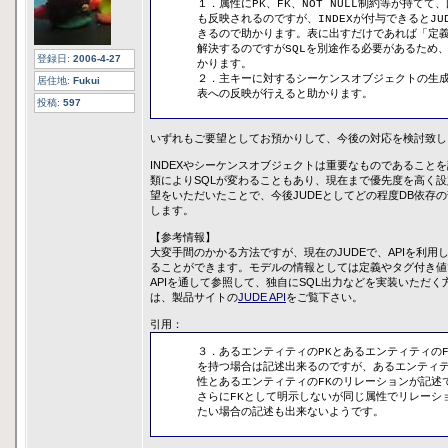
１．属性にPK、FK、NOT NULL制約等が持てて
も反映されるのですが、INDEXが付与できるとJU
きるので助かります。表に出すだけであれば「定
解決するのですがSQLを別途作る必要があるため
登録日:
2006-4-27
かります。
２．主キーに対するシーケンスオブジェクトの生成
居住地:
Fukui
表への反映が行えると助かります。
投稿:
597
いずれもご要望としてお預かりして、今後の対応を検討致し
INDEXやシーケンスオブジェクトは重要なものであること
類によりSQLが変わることもあり、現在まで優先度を高く
望をいただいたことで、今後JUDEとしてどの程度DB依存
します。
【参考情報】
大変手間のかかる方法ですが、現在のJUDEで、APIを利用して
ることができます。モデルの情報としては定義やタグ付き値で
APIを通して参照して、独自にSQL出力などを実装いただく方法
は、製品サイトの
JUDE API
をご覧下さい。
引用：
３．あるエンティティのPKとあるエンティティのF
を持つ場合は記述出来るのですが、あるエンティ
性とあるエンティティのFKのリレーションが記述
さらにFKとして明示しないが同じ属性でリレーシ
たい場合の記述も出来ないようです。