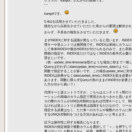
ゲストの「kangol」さんからの投稿です。
---
kangolです。
5.4b1を試用させていただきました。
残念ながら以前出させていただいた私からの要望は解決され
おらず、不具合の報告をさせていただきます。
まずINDEXに対する認識が異なっていると思います。INDE
理キーや逆エントリは無関係です。INDEXは単純にカラムに
して単体INDEXや複合INDEXが付けられるのみで、また昇
降順の指定や、INDEX名だけではなくINDEXの条件式も書
望ましいです。
（例：update_time:timestamp型のような場合に秒まで一致
Queryは行わずにdate(update_time)=current_dateのように
関数で指定することが多いです。この場合update_timeに対
INDEXは効果がなくdate(update_time)にINDEXを貼る必要が
あります。関数に限らずQueryの形のままのINDEXが必要と
た方が分かり易い？）
代理キーと逆エントリですが、こちらはエンティティ間のリ
ーションの両端のカラム指定で実現されるべきかと思います
その際のカラムがUNIQUE制約があれば代理キーとして、制
なければ逆エントリと開発者は認識するだけなので、ツール
指定する必要はなく、ただ単一のカラムや複数のカラムに対
するUNIQUE制約をつける方法があればいいと考えます。
以下は操作性に対する報告になります。
INDEXの指定画面で複数カラムを選択して「＞」を押下し
番上の一つしか動きません。結局、複数回「＞」を押下する