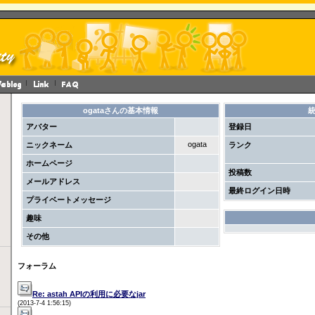
ogataさんの基本情報
アバター
登録日
ogata
ニックネーム
ランク
ホームページ
投稿数
メールアドレス
最終ログイン日時
プライベートメッセージ
趣味
その他
フォーラム
Re: astah APIの利用に必要なjar
(2013-7-4 1:56:15)