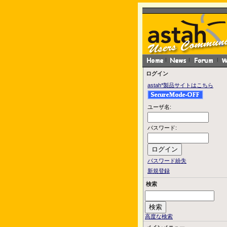
ログイン
astah*製品サイトはこちら
ユーザ名:
パスワード:
パスワード紛失
新規登録
検索
高度な検索