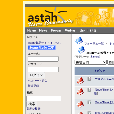
ログイン
astah*製品サイトはこちら
フォーラム一覧
-
ト
astah*への改善アイ
ユーザ名:
(モデレータ :
kimura
)
パスワード:
トピック
デュアルモニ
パスワード紛失
新規登録
[Jude/Thi
検索
新
]
[Jude/Thin
高度な検索
拡張子の緩和
[