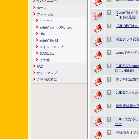
メインメニュー
ホーム
[Jude/Thin
フォーラム
[
1
][
2
][
最新
]
ニュース
【JUDE/Thin
astah* com, UML, pro
UML
関連クラス変
astah* think!
マインドマップ
Linuxで使っ
JUDE/Biz
その他
JUDE APIのu
FAQ
欲しい
[
最新
]
サイトマップ
終了時に記憶
ご利用の前に
JUDEファイ
状態遷移図の
JUDEで対応
ック
登録済みオブ