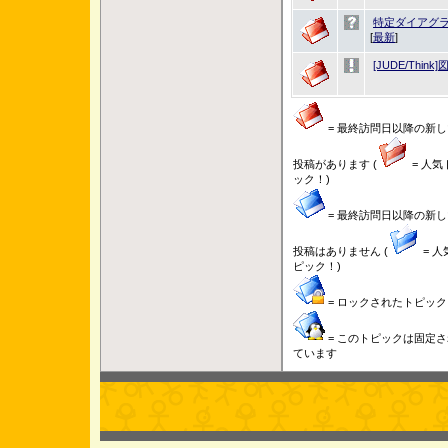
特定ダイアグラ
[
最新
]
[JUDE/Thi
= 最終訪問日以降の新し
投稿があります (
= 人気
ック！)
= 最終訪問日以降の新し
投稿はありません (
= 人
ピック！)
= ロックされたトピック
= このトピックは固定さ
ています