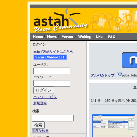
ログイン
astah*製品サイトはこちら
ユーザ名:
アルバムトップ
:
joba
Tota
パスワード:
並
パスワード紛失
141 番～ 150 番を表示 (全 281
新規登録
検索
高度な検索