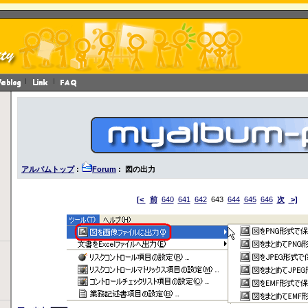
アルバムトップ
:
Forum
: 図の出力
[<
前
640
641
642
643
644
645
646
次
>]