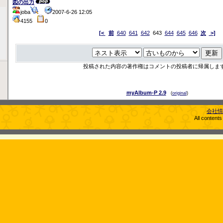
図の出力
joba
2007-6-26 12:05
4155
0
[<
前
640
641
642
643
644
645
646
次
>]
投稿された内容の著作権はコメントの投稿者に帰属しま
myAlbum-P 2.9
(
original
)
会社情
All content