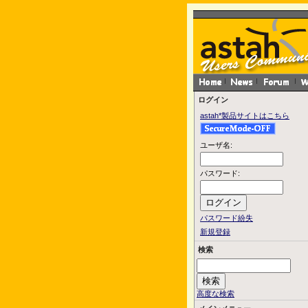
ログイン
astah*製品サイトはこちら
ユーザ名:
パスワード:
パスワード紛失
新規登録
検索
高度な検索