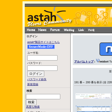
ログイン
astah*製品サイトはこちら
ユーザ名:
アルバムトップ
:
midori
To
パスワード:
並
パスワード紛失
191 番～ 200 番を表示 (全 228
新規登録
検索
高度な検索