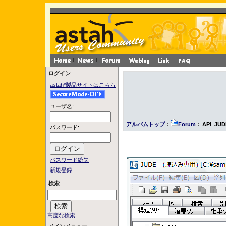
ログイン
astah*製品サイトはこちら
ユーザ名:
アルバムトップ
:
Forum
: API_JUD
パスワード:
パスワード紛失
新規登録
検索
高度な検索