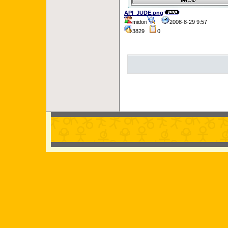
API_JUDE.png
midori
2008-8-29 9:57
3829
0