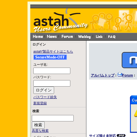
ログイン
astah*製品サイトはこちら
ユーザ名:
アルバムトップ
:
Forum
:
パスワード:
パスワード紛失
新規登録
検索
高度な検索
サイズ揃え未対応