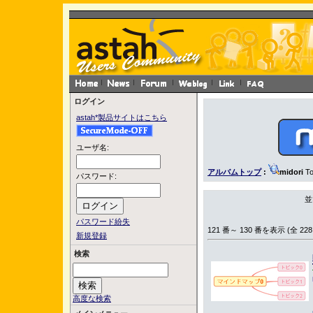
ログイン
astah*製品サイトはこちら
ユーザ名:
アルバムトップ
:
midori
To
パスワード:
並
パスワード紛失
121 番～ 130 番を表示 (全 228
新規登録
検索
高度な検索