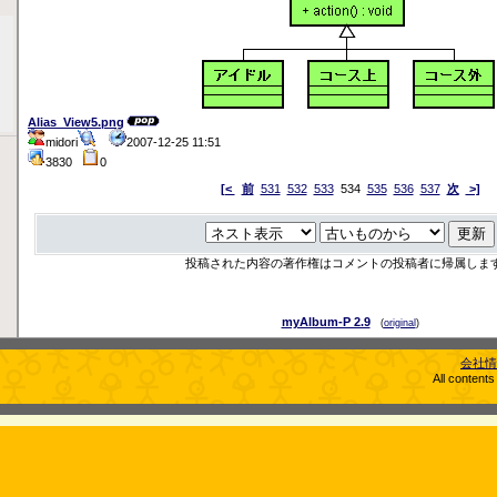
Alias_View5.png
midori
2007-12-25 11:51
3830
0
[<
前
531
532
533
534
535
536
537
次
>]
投稿された内容の著作権はコメントの投稿者に帰属しま
myAlbum-P 2.9
(
original
)
会社情
All content