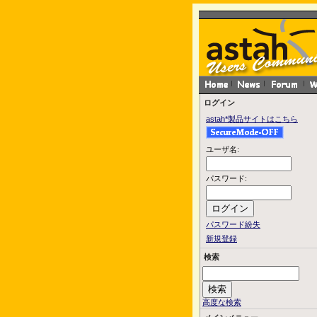
ログイン
astah*製品サイトはこちら
ユーザ名:
パスワード:
パスワード紛失
新規登録
検索
高度な検索