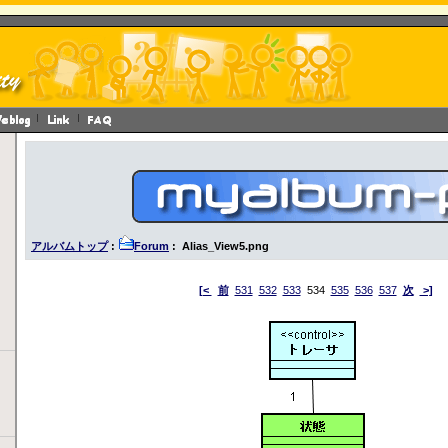
アルバムトップ
:
Forum
: Alias_View5.png
[<
前
531
532
533
534
535
536
537
次
>]