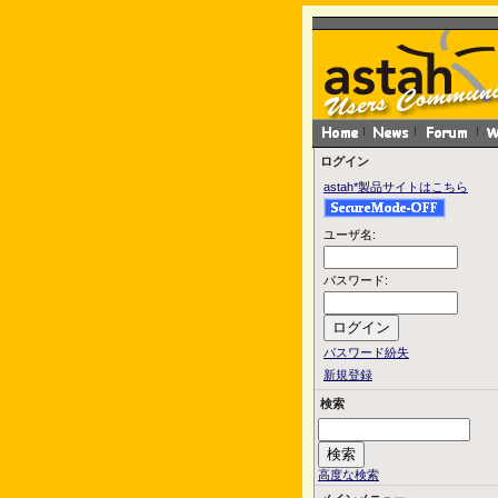
ログイン
astah*製品サイトはこちら
ユーザ名:
パスワード:
パスワード紛失
新規登録
検索
高度な検索