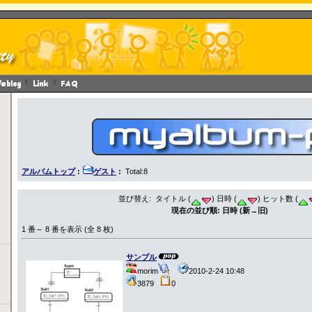
アルバムトップ
:
ゲスト
:
Total:8
並び替え: タイトル (
) 日時 (
) ヒット数 (
現在の並び順: 日時 (新→旧)
1 番～ 8 番を表示 (全 8 枚)
サンプル
morim
2010-2-24 10:48
3879
0