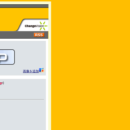
画像を追加
)