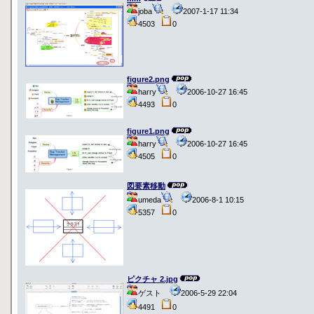
joba
2007-1-17 11:34
4503
0
figure2.png
harry
2006-10-27 16:45
4493
0
figure1.png
harry
2006-10-27 16:45
4505
0
図要素移動
umeda
2006-8-1 10:15
5357
0
ピクチャ 2.jpg
ゲスト
2006-5-29 22:04
4491
0