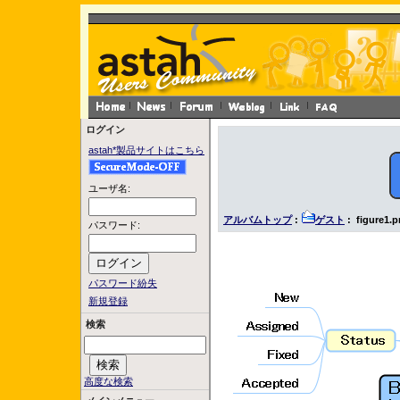
ログイン
astah*製品サイトはこちら
ユーザ名:
アルバムトップ
:
ゲスト
: figure1.
パスワード:
パスワード紛失
新規登録
検索
高度な検索