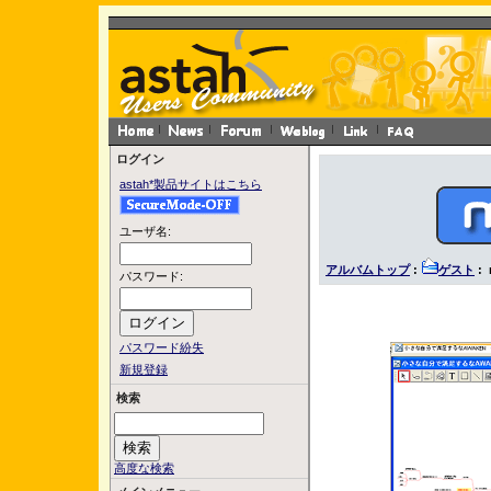
ログイン
astah*製品サイトはこちら
ユーザ名:
アルバムトップ
:
ゲスト
:
パスワード:
パスワード紛失
新規登録
検索
高度な検索