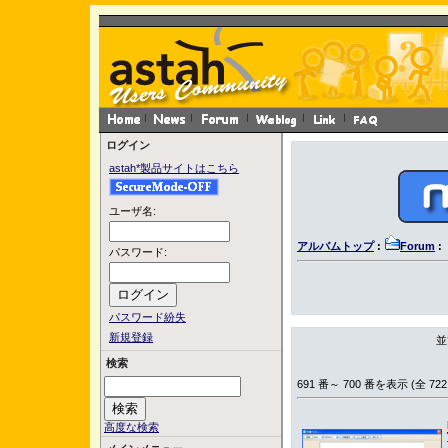
ログイン
astah*製品サイトはこちら
ユーザ名:
アルバムトップ
:
Forum
:
パスワード:
パスワード紛失
新規登録
並
検索
691 番～ 700 番を表示 (全 722
高度な検索