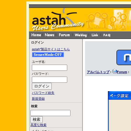
ログイン
astah*製品サイトはこちら
ユーザ名:
アルバムトップ
:
Forum
: 
パスワード:
パスワード紛失
新規登録
検索
高度な検索