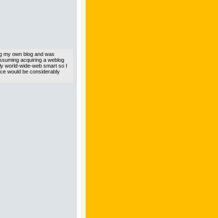
ting my own blog and was
assuming acquiring a weblog
ely world-wide-web smart so I
ce would be considerably