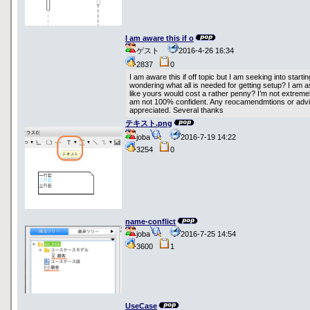
I am aware this if o
ゲスト
2016-4-26 16:34
2837
0
I am aware this if off topic but I am seeking into star
wondering what all is needed for getting setup? I am 
like yours would cost a rather penny? I’m not extrem
am not 100% confident. Any reocamendmtions or advi
appreciated. Several thanks
テキスト.png
joba
2016-7-19 14:22
3254
0
name-conflict
joba
2016-7-25 14:54
3600
1
UseCase