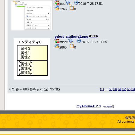
joba
2016-7-28 17:51
3266
0
select_attribute1.png
midori
2016-10-27 11:55
2865
0
«
1
...
59
60
61
62
63
64
671 番～ 680 番を表示 (全 722 枚)
myAlbum-P 2.9
(
original
)
会社情
All content