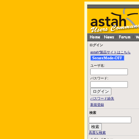
ログイン
astah*製品サイトはこちら
ユーザ名:
パスワード:
パスワード紛失
新規登録
検索
高度な検索