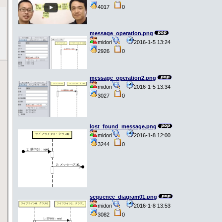
4017
0
message_operation.png
midori
2016-1-5 13:24
2926
0
message_operation2.png
midori
2016-1-5 13:34
3027
0
lost_found_message.png
midori
2016-1-8 12:00
3244
0
sequence_diagram01.png
midori
2016-1-8 13:53
3082
0