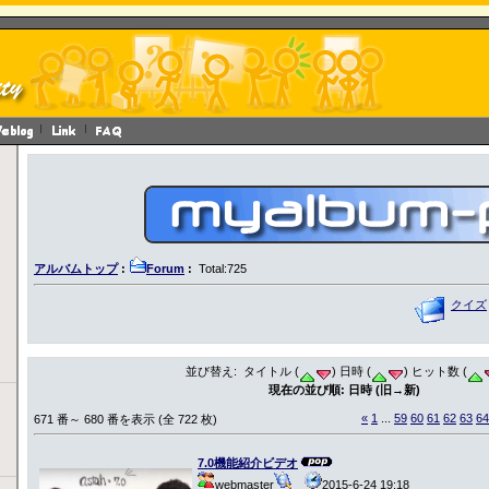
アルバムトップ
:
Forum
:
Total:725
クイズ
並び替え: タイトル (
) 日時 (
) ヒット数 (
現在の並び順: 日時 (旧→新)
«
1
...
59
60
61
62
63
64
671 番～ 680 番を表示 (全 722 枚)
7.0機能紹介ビデオ
webmaster
2015-6-24 19:18