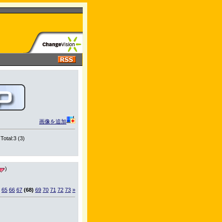
画像を追加
Total:3 (3)
)
65
66
67
(68)
69
70
71
72
73
»