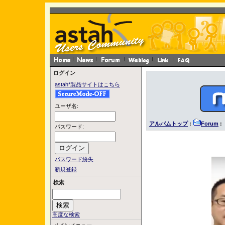
ログイン
astah*製品サイトはこちら
ユーザ名:
アルバムトップ
:
Forum
:
パスワード:
パスワード紛失
新規登録
検索
高度な検索