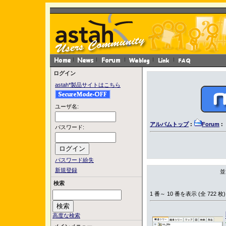
ログイン
astah*製品サイトはこちら
ユーザ名:
アルバムトップ
:
Forum
:
パスワード:
パスワード紛失
新規登録
並
検索
1 番～ 10 番を表示 (全 722 枚)
高度な検索