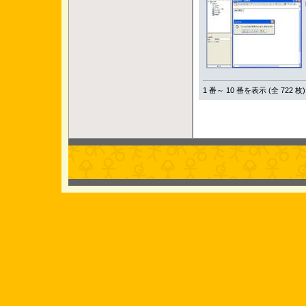
1 番～ 10 番を表示 (全 722 枚)