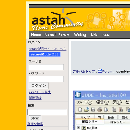
ログイン
astah*製品サイトはこちら
ユーザ名:
アルバムトップ
:
Forum
: openNew
パスワード:
パスワード紛失
新規登録
検索
高度な検索