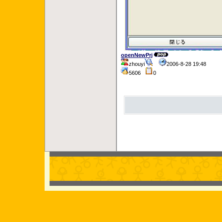
openNewPrj
zhouyi
2006-8-28 19:48
5606
0