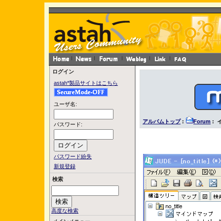
ログイン
astah*製品サイトはこちら
ユーザ名:
アルバムトップ
:
Forum
:
パスワード:
パスワード紛失
新規登録
検索
高度な検索