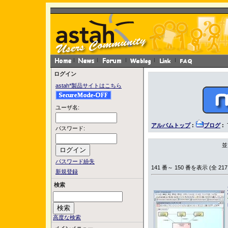
ログイン
astah*製品サイトはこちら
ユーザ名:
アルバムトップ
:
ブログ
:
パスワード:
並
パスワード紛失
141 番～ 150 番を表示 (全 217
新規登録
検索
高度な検索